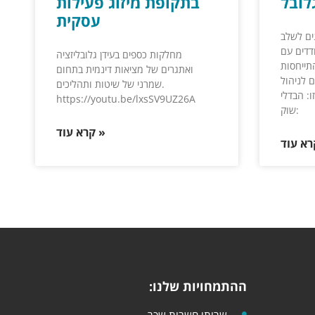
לובל
בתקופת מיזוג פעילות
עסקית
נים לשלב
דדים עם
מחלקות כספים בעידן גלובליזציה
תייחסות
ואתגרים של מציאות דינמית בתחום
 לניהול
שמרני של שיטות ותהליכים.
: הבדלי
https://youtu.be/lxsSV9UZ26A
שוק:
קרא עוד »
ההתמחויות שלנו:
שרותי חשבות שכר