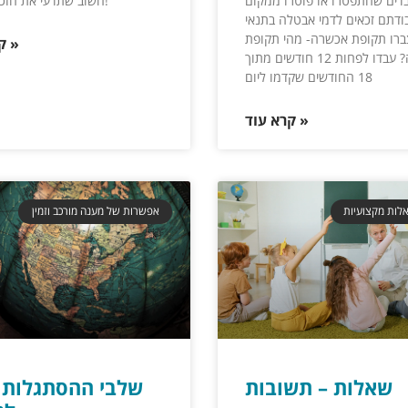
דים שהתפטרו או פוטרו ממקום
חשוב שתדעי את הזכויות שלך!
ודתם זכאים לדמי אבטלה בתנאי
רו תקופת אכשרה- מהי תקופת
קרא עוד »
אכשרה? עבדו לפחות 12 חודשים מתוך
18 החודשים שקדמו ליום
קרא עוד »
לות מקצועיות
אפשרות של מענה מורכב וזמין
שאלות – תשובות
שלבי ההסתגלות 