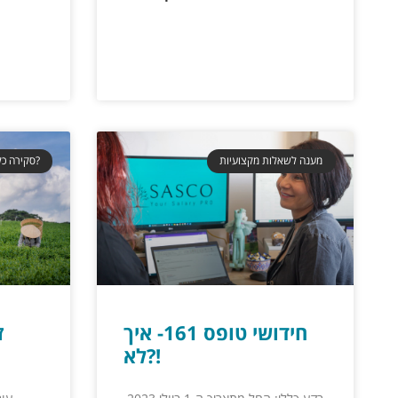
מענה לשאלות מקצועיות
סקירה כללית כלכלית- הידעת?
חידושי טופס 161- איך
ז
לא?!