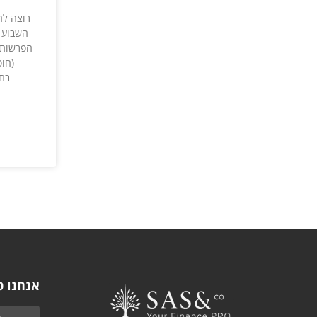
רוצה לח
השבוע כ
הפרשות ס
(חופ
בחו
אנחנו כ