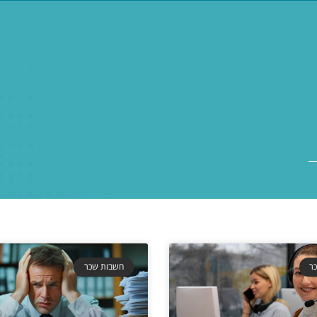
עברית
act
ר
חשבות שכר