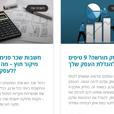
ר
חשבות שכר
עוסק מורשה? 9 טיפים
חשבות שכר פנימי
מיקור חוץ – מה 
לעסק שלך?
עוסקים מורשים ושואפים לקחת
סק שלכם לרמה הבאה, הגעתם
ניהול שכר הוא אחד התחומים ה
למקום הנכון. במאמר זה, נחלוק אתכם 9
והחשובים ביותר בכל ארגון. ככלל
מעשיים שיסייעו לכם להרחיב את
שתי אפשרויות עיקריות לטיפול ב
ק, להגדיל את ההכנסות שלכם
– הקמת מחלקת חשבות שכר פנ
מיקור חוץ של השירות.