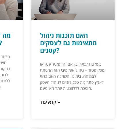
האם תוכנות ניהול
מה ז
מתאימות גם לעסקים
שווה לשקול א
קטנים?
מיקור 
משימ
בעולם העסקי, בין אם זה תאגיד ענק או
במקום 
עוסק פטור – ניהול אפקטיבי הוא המפתח
לרוב,
לצמיחה. בימינו, השאלה האם כדאי
לליבת 
לאמץ פתרונות טכנולוגיים לניהול העסק
טכנית, שירותי IT, ושירות לקוחות.
הופכת לרלוונטית יותר מאי פעם.
קרא עוד »