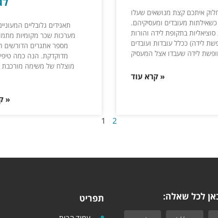
לג
לוק איתכם קצת מנושאים שעלו
שאילתות מעובדים ומעסיקיהם.
תאגידים גלובליים המעוניי
וציאליות בתקופת לידה והורות
מערכות שכר מקומיות מתמו
שת לידה) ככלל עובדות ועובדים
מספר אתגרים הדורשים ה
פשת לידה שעבדו אצל המעסיק
מדוקדקת. הנה כמה טיפים
מוצלח של משימה מורכבת זו
קרא עוד »
קרא עוד »
1
2
אן לכל שאלה:
תפריט
עמוד הבית