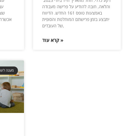
רקע כללי: החל מתאריך ה-1 ביולי 2023
עוב
והלאה, חובה להודיע על פרישה מעבודה
עב
באמצעות טופס 161 החדש. הדיווח
שצב
יתבצע בזמן פרישתם המוחלטת והסופית
של העובדים,
קרא עוד »
מענה לשא