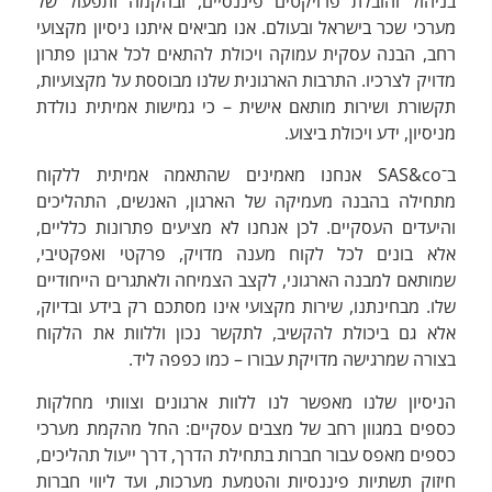
בניהול והובלת פרויקטים פיננסיים, ובהקמה ותפעול של
מערכי שכר בישראל ובעולם. אנו מביאים איתנו ניסיון מקצועי
רחב, הבנה עסקית עמוקה ויכולת להתאים לכל ארגון פתרון
מדויק לצרכיו. התרבות הארגונית שלנו מבוססת על מקצועיות,
תקשורת ושירות מותאם אישית – כי גמישות אמיתית נולדת
מניסיון, ידע ויכולת ביצוע.
ב־SAS&co אנחנו מאמינים שהתאמה אמיתית ללקוח
מתחילה בהבנה מעמיקה של הארגון, האנשים, התהליכים
והיעדים העסקיים. לכן אנחנו לא מציעים פתרונות כלליים,
אלא בונים לכל לקוח מענה מדויק, פרקטי ואפקטיבי,
שמותאם למבנה הארגוני, לקצב הצמיחה ולאתגרים הייחודיים
שלו. מבחינתנו, שירות מקצועי אינו מסתכם רק בידע ובדיוק,
אלא גם ביכולת להקשיב, לתקשר נכון וללוות את הלקוח
בצורה שמרגישה מדויקת עבורו – כמו כפפה ליד.
הניסיון שלנו מאפשר לנו ללוות ארגונים וצוותי מחלקות
כספים במגוון רחב של מצבים עסקיים: החל מהקמת מערכי
כספים מאפס עבור חברות בתחילת הדרך, דרך ייעול תהליכים,
חיזוק תשתיות פיננסיות והטמעת מערכות, ועד ליווי חברות