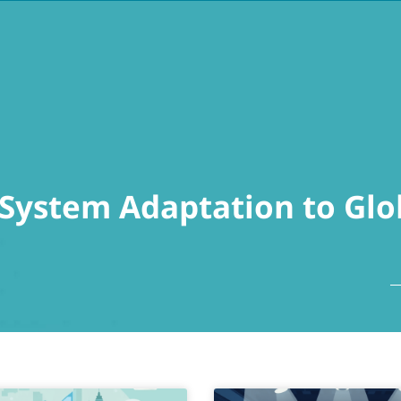
עברית
act
 System Adaptation to Glo