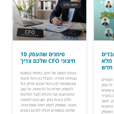
CFO חיצוני
בדים
10 סימנים שהעסק
 מלא
שלכם צריך CFO חיצוני
חדש
בעולם העסקי של היום, במיוחד בעסקים
בצמיחה מהירה, ההבדל בין ניהול פיננסי
 הצעדים
אינטואיטיבי לבין ניהול פיננסי מדויק יכול
 כל עסק
להשפיע ישירות על הרווחיות, על קצב
 שמגייס
ההתרחבות ועל היכולת לקבל החלטות
ם בחברה
נכונות בזמן. כאן נכנס לתמונה CFO
ם, חשוב
חיצוני, שמספק לעסק ראייה אסטרטגית,
החוקיות
שליטה במספרים ויכולת לתרגם נתונים