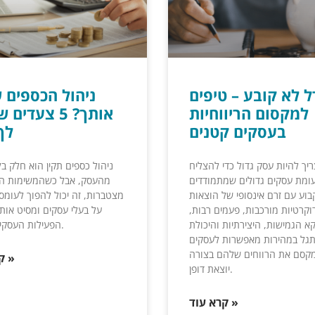
ל לא קובע – טיפים
ניהול הכספים 
למקסום הריווחיות
אותך? 5 צעדי
בעסקים קטנים
לך
יך להיות עסק גדול כדי להצליח
ניהול כספים תקין הוא חלק בל
עומת עסקים גדולים שמתמודדים
מהעסק, אבל כשהמשימות הפ
בוע עם זרם אינסופי של הוצאות
מצטברות, זה יכול להפוך לעומס
רוקרטיות מורכבות, פעמים רבות,
על בעלי עסקים ומסיט אות
קא הגמישות, היצירתיות והיכולת
הפעילות העסקית שלהם.
גל במהירות מאפשרות לעסקים
קסם את הרווחים שלהם בצורה
קרא עוד »
יוצאת דופן.
קרא עוד »