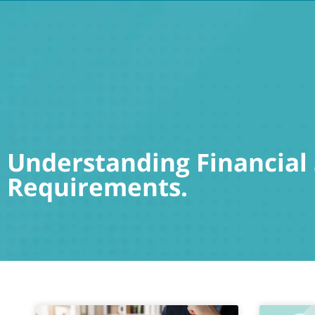
Home
About
Services
Blog
Cont
Understanding Financial
Requirements.