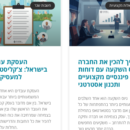
לות מקצועיות
חשבות שכר
ך להכין את החברה
העסקת עו
ס השקעה עם דוחות
בישראל: צ’קליסט
פיננסיים מקצועיים
למעסיק 
ותכנון אסטרטגי
העסקת עובדים היא אחד
המשמעותיים ביותר עבור
גיוס השקעה הוא אחד השלבים
בישראל. בין אם מדובר בעסק קטן
תיים ביותר בהתפתחות של כל
את העובד הראשון שלו ובין א
ן אם מדובר בסטארטאפ בתחילת
בצמיחה שמרחיבה את כוח האד
, עסק בצמיחה או חברה ותיקה
להכיר את כל החובות והדרישות 
נת להתרחב – משקיעים מחפשים
החלות על המעסיק.
הרבה יותר מרעיון טוב.