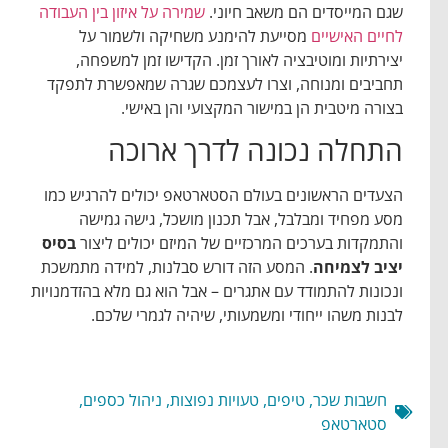
שגם המייסדים הם משאב חיוני.
שמירה על איזון בין העבודה
לחיים האישיים
מסייעת להימנע משחיקה ולשמור על
יצירתיות ומוטיבציה לאורך זמן. הקדישו זמן למשפחה,
תחביבים ומנוחה, וצרו לעצמכם שגרה שמאפשרת לתפקד
בצורה מיטבית הן במישור המקצועי והן באישי.
התחלה נכונה לדרך ארוכה
הצעדים הראשונים בעולם הסטארטאפ יכולים להרגיש כמו
מסע מפחיד ומבלבל, אבל תכנון מושכל, גישה גמישה
והתמקדות בערכים המרכזיים של המיזם יכולים ליצור
בסיס
יציב לצמיחה
. המסע הזה דורש סבלנות, למידה מתמשכת
ונכונות להתמודד עם אתגרים – אבל הוא גם מלא בהזדמנויות
לבנות משהו ייחודי ומשמעותי, שיהיה לגמרי שלכם.
חשבות שכר
,
טיפים
,
טעויות נפוצות
,
ניהול כספים
,
סטארטאפ