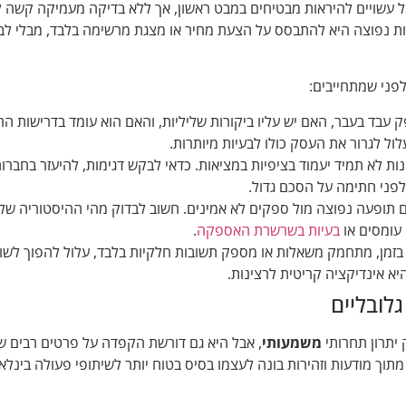
"ל עשויים להיראות מבטיחים במבט ראשון, אך ללא בדיקה מעמיקה קשה 
 נפוצה היא להתבסס על הצעת מחיר או מצגת מרשימה בלבד, מבלי לב
פני שמתחייבים:
עבד בעבר, האם יש עליו ביקורות שליליות, והאם הוא עומד בדרישות הח
ול לגרור את העסק כולו לבעיות מיותרות.
ות לא תמיד יעמוד בציפיות במציאות. כדאי לבקש דגימות, להיעזר בחברו
לפני חתימה על הסכם גדול.
 תופעה נפוצה מול ספקים לא אמינים. חשוב לבדוק מהי ההיסטוריה של
 עומסים או
בעיות בשרשרת האספקה
.
זמן, מתחמק משאלות או מספק תשובות חלקיות בלבד, עלול להפוך לשות
א אינדיקציה קריטית לרצינות.
לובליים
יתרון תחרותי
משמעותי
, אבל היא גם דורשת הקפדה על פרטים רבים ש
תוך מודעות וזהירות בונה לעצמו בסיס בטוח יותר לשיתופי פעולה בינלאו