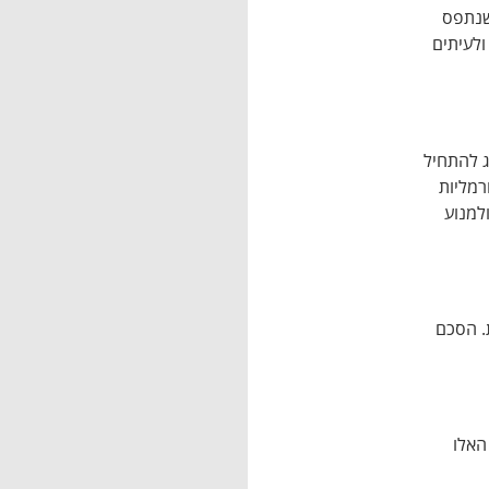
שנתפס
ולעיתים
ג להתחיל
רמליות
למנוע
. הסכם
האלו