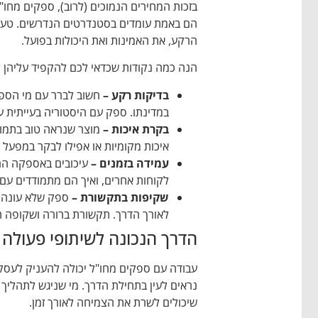
בזכות המחירים הנמוכים (לרוב), ספקים מחו
הם באמת עומדים בסטנדרטים הנדרשים. טעות
הרקע, את האמינות ואת היכולות בפועל.
הנה כמה נקודות שכדאי לכם להקפיד עליהן ל
בדיקות רקע –
חשוב לברר עם מי הספק 
במדינתו. ספק עם היסטוריה בעייתית על
בקרת איכות –
מוצר שנראה טוב בתמונ
איכות מקומיות או אפילו לבקר במפעל 
עמידה בזמנים –
עיכובים באספקה הם
לקוחות אחרים, ואיך הם מתמודדים עם
שקיפות בתקשורת –
ספק שלא עונה ב
לאורך הדרך. תקשורת ברורה ושקופה הי
הדרך הנכונה לשיתופי פעולה ג
עבודה עם ספקים מחו"ל יכולה להעניק לעסק 
נראים לעין בתחילת הדרך. מי שניגש לתהליך מ
שיכולים לשרת את הצמיחה לאורך זמן.